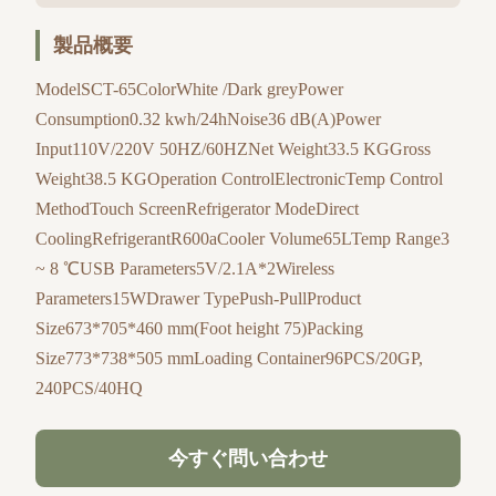
製品概要
ModelSCT-65ColorWhite /Dark greyPower
Consumption0.32 kwh/24hNoise36 dB(A)Power
Input110V/220V 50HZ/60HZNet Weight33.5 KGGross
Weight38.5 KGOperation ControlElectronicTemp Control
MethodTouch ScreenRefrigerator ModeDirect
CoolingRefrigerantR600aCooler Volume65LTemp Range3
~ 8 ℃USB Parameters5V/2.1A*2Wireless
Parameters15WDrawer TypePush-PullProduct
Size673*705*460 mm(Foot height 75)Packing
Size773*738*505 mmLoading Container96PCS/20GP,
240PCS/40HQ
今すぐ問い合わせ